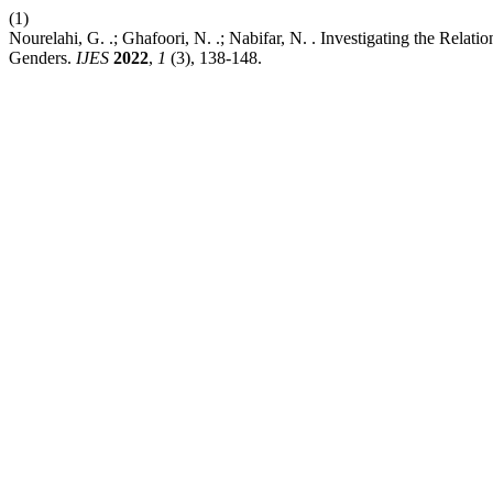
(1)
Nourelahi, G. .; Ghafoori, N. .; Nabifar, N. . Investigating the Rela
Genders.
IJES
2022
,
1
(3), 138-148.