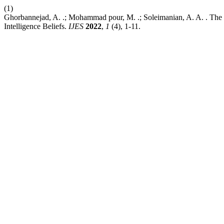
(1)
Ghorbannejad, A. .; Mohammad pour, M. .; Soleimanian, A. A. . The 
Intelligence Beliefs.
IJES
2022
,
1
(4), 1-11.